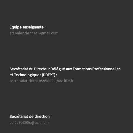
Equipe enseignante :
ats.valenciennes@gmail.com
Secrétariat du Directeur Délégué aux Formations Professionnelles
et Technologiques (DDFPT) :
secretariat-ddfpt.0595809u@ac-lille.fr
Secrétariat de direction
:
ce.0595809u@ac-lille.fr