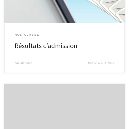
NON CLASSÉ
Résultats d’admission
par
slecorre
Publié
4 juin 2020
Bienvenue sur le nouveau site de l’ATS Métiers de la Chimie de
Valenciennes. Le site est actuellement en construction !