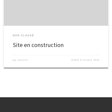
NON CLASSÉ
Site en construction
par
slecorre
Publié
9 octobre 2018