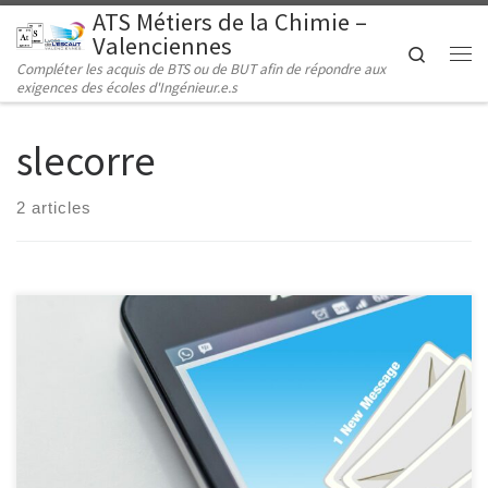
ATS Métiers de la Chimie –
Passer au contenu
Valenciennes
Search
Compléter les acquis de BTS ou de BUT afin de répondre aux
Me
exigences des écoles d'Ingénieur.e.s
slecorre
2 articles
Les résultats des admissions pour la rentrée prochaine ont été
diffusés hier dans la soirée. En cas de question, ou si vous n’avez
reçu aucun mail de notre part, vous pouvez nous contacter à
l’adresse suivante : ats.valenciennes@gmail.com